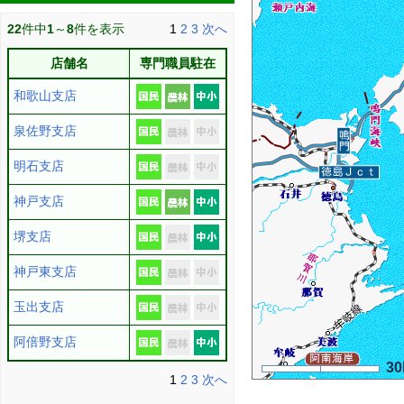
22
件中
1
～
8
件を表示
1
2
3
次へ
店舗名
専門職員駐在
和歌山支店
泉佐野支店
明石支店
神戸支店
堺支店
神戸東支店
玉出支店
阿倍野支店
3
1
2
3
次へ