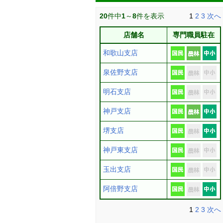
20
件中
1
～
8
件を表示
1
2
3
次へ
店舗名
専門職員駐在
和歌山支店
泉佐野支店
明石支店
神戸支店
堺支店
神戸東支店
玉出支店
阿倍野支店
1
2
3
次へ