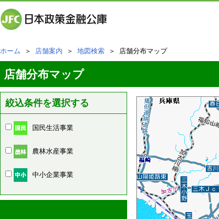
ホーム
＞
店舗案内
＞
地図検索
＞ 店舗分布マップ
店舗分布マップ
絞込条件を選択する
国民生活事業
農林水産事業
中小企業事業
周辺の店舗情報