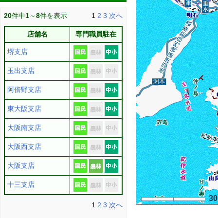
20
件中
1
～
8
件を表示
1
2
3
次へ
店舗名
専門職員駐在
堺支店
玉出支店
阿倍野支店
東大阪支店
大阪南支店
大阪西支店
大阪支店
十三支店
3
1
2
3
次へ