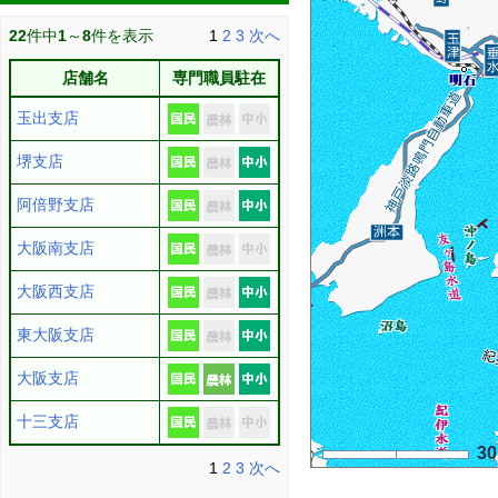
22
件中
1
～
8
件を表示
1
2
3
次へ
店舗名
専門職員駐在
玉出支店
堺支店
阿倍野支店
大阪南支店
大阪西支店
東大阪支店
大阪支店
十三支店
3
1
2
3
次へ