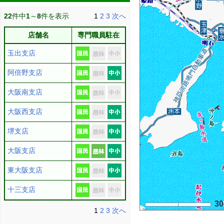
22
件中
1
～
8
件を表示
1
2
3
次へ
店舗名
専門職員駐在
玉出支店
阿倍野支店
大阪南支店
大阪西支店
堺支店
大阪支店
東大阪支店
十三支店
3
1
2
3
次へ