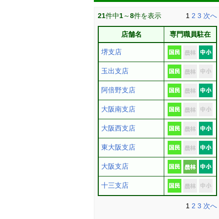
21
件中
1
～
8
件を表示
1
2
3
次へ
店舗名
専門職員駐在
堺支店
玉出支店
阿倍野支店
大阪南支店
大阪西支店
東大阪支店
大阪支店
十三支店
1
2
3
次へ