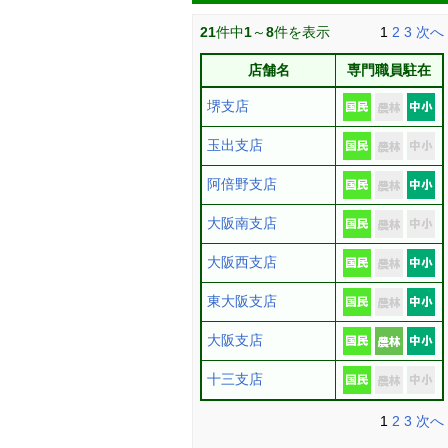
21
件中
1
～
8
件を表示
1
2
3
次へ
店舗名
専門職員駐在
堺支店
玉出支店
阿倍野支店
大阪南支店
大阪西支店
東大阪支店
大阪支店
十三支店
1
2
3
次へ