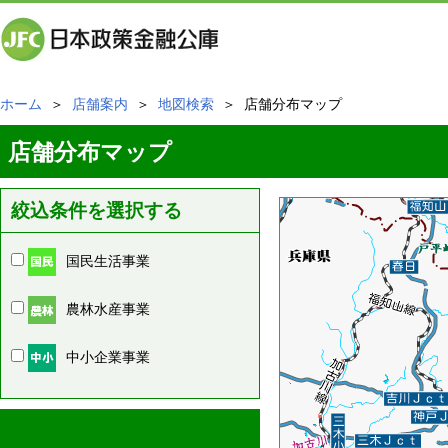
ホーム
＞
店舗案内
＞
地図検索
＞ 店舗分布マップ
店舗分布マップ
絞込条件を選択する
国民生活事業
農林水産事業
中小企業事業
周辺の店舗情報