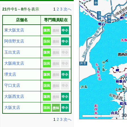
21
件中
1
～
8
件を表示
1
2
3
次へ
店舗名
専門職員駐在
東大阪支店
阿倍野支店
玉出支店
大阪南支店
堺支店
守口支店
大阪西支店
大阪支店
3
1
2
3
次へ