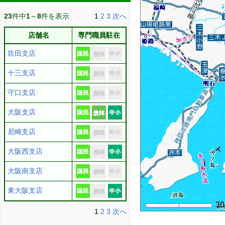
23
件中
1
～
8
件を表示
1
2
3
次へ
店舗名
専門職員駐在
吹田支店
十三支店
守口支店
大阪支店
尼崎支店
大阪西支店
大阪南支店
東大阪支店
3
1
2
3
次へ