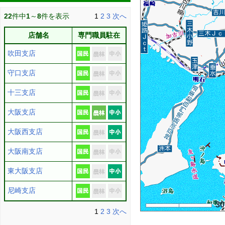
22
件中
1
～
8
件を表示
1
2
3
次へ
店舗名
専門職員駐在
吹田支店
守口支店
十三支店
大阪支店
大阪西支店
大阪南支店
東大阪支店
尼崎支店
3
1
2
3
次へ