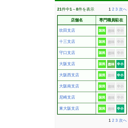
21
件中
1
～
8
件を表示
1
2
3
次へ
店舗名
専門職員駐在
吹田支店
十三支店
守口支店
大阪支店
大阪西支店
大阪南支店
尼崎支店
東大阪支店
1
2
3
次へ