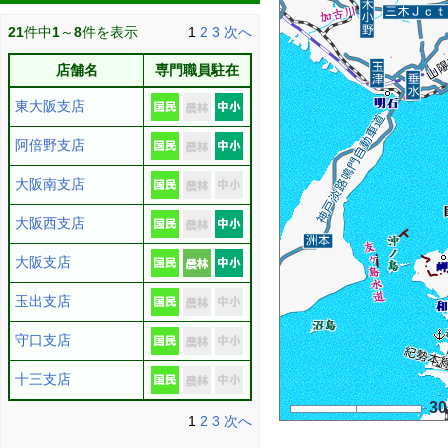
21
件中
1
～
8
件を表示
1
2
3
次へ
店舗名
専門職員駐在
東大阪支店
阿倍野支店
大阪南支店
大阪西支店
大阪支店
玉出支店
守口支店
十三支店
3
1
2
3
次へ