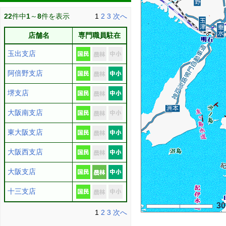
22
件中
1
～
8
件を表示
1
2
3
次へ
店舗名
専門職員駐在
玉出支店
阿倍野支店
堺支店
大阪南支店
東大阪支店
大阪西支店
大阪支店
十三支店
3
1
2
3
次へ