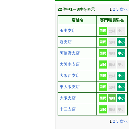
22
件中
1
～
8
件を表示
1
2
3
次へ
店舗名
専門職員駐在
玉出支店
堺支店
阿倍野支店
大阪南支店
大阪西支店
東大阪支店
大阪支店
十三支店
1
2
3
次へ