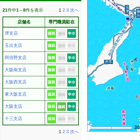
21
件中
1
～
8
件を表示
1
2
3
次へ
店舗名
専門職員駐在
堺支店
玉出支店
阿倍野支店
大阪南支店
大阪西支店
東大阪支店
大阪支店
十三支店
3
1
2
3
次へ