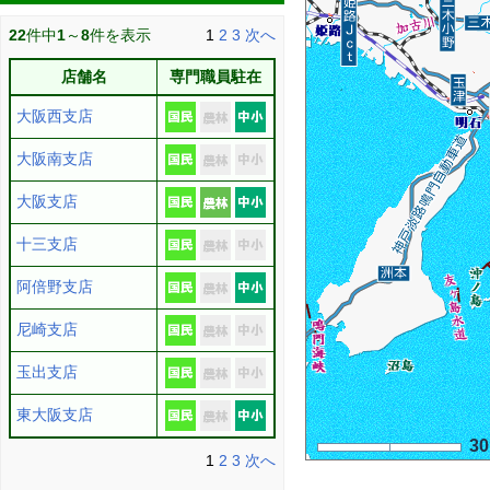
22
件中
1
～
8
件を表示
1
2
3
次へ
店舗名
専門職員駐在
大阪西支店
大阪南支店
大阪支店
十三支店
阿倍野支店
尼崎支店
玉出支店
東大阪支店
3
1
2
3
次へ