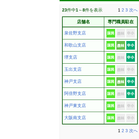
23
件中
1
～
8
件を表示
1
2
3
次へ
店舗名
専門職員駐在
泉佐野支店
和歌山支店
堺支店
玉出支店
神戸支店
阿倍野支店
神戸東支店
大阪南支店
1
2
3
次へ