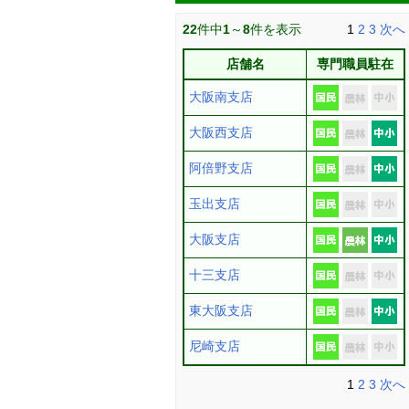
22
件中
1
～
8
件を表示
1
2
3
次へ
店舗名
専門職員駐在
大阪南支店
大阪西支店
阿倍野支店
玉出支店
大阪支店
十三支店
東大阪支店
尼崎支店
1
2
3
次へ