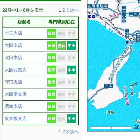
22
件中
1
～
8
件を表示
1
2
3
次へ
店舗名
専門職員駐在
十三支店
大阪支店
吹田支店
大阪西支店
守口支店
大阪南支店
尼崎支店
東大阪支店
3
1
2
3
次へ