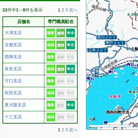
22
件中
1
～
8
件を表示
1
2
3
次へ
店舗名
専門職員駐在
大津支店
京都支店
西陣支店
奈良支店
守口支店
吹田支店
東大阪支店
十三支店
3
1
2
3
次へ