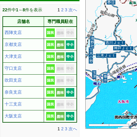
22
件中
1
～
8
件を表示
1
2
3
次へ
店舗名
専門職員駐在
西陣支店
京都支店
大津支店
守口支店
吹田支店
奈良支店
十三支店
大阪支店
3
1
2
3
次へ