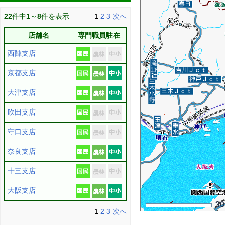
22
件中
1
～
8
件を表示
1
2
3
次へ
店舗名
専門職員駐在
西陣支店
京都支店
大津支店
吹田支店
守口支店
奈良支店
十三支店
大阪支店
3
1
2
3
次へ