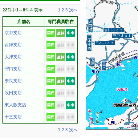
22
件中
1
～
8
件を表示
1
2
3
次へ
店舗名
専門職員駐在
京都支店
西陣支店
大津支店
守口支店
奈良支店
吹田支店
東大阪支店
十三支店
3
1
2
3
次へ