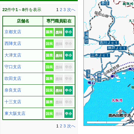
22
件中
1
～
8
件を表示
1
2
3
次へ
店舗名
専門職員駐在
京都支店
西陣支店
大津支店
守口支店
吹田支店
奈良支店
十三支店
東大阪支店
3
1
2
3
次へ