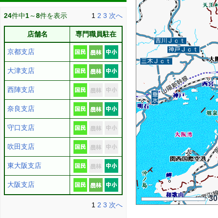
24
件中
1
～
8
件を表示
1
2
3
次へ
店舗名
専門職員駐在
京都支店
大津支店
西陣支店
奈良支店
守口支店
吹田支店
東大阪支店
大阪支店
3
1
2
3
次へ