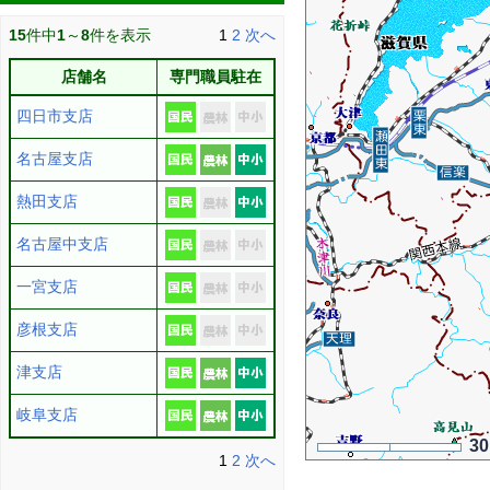
15
件中
1
～
8
件を表示
1
2
次へ
店舗名
専門職員駐在
四日市支店
名古屋支店
熱田支店
名古屋中支店
一宮支店
彦根支店
津支店
岐阜支店
3
1
2
次へ