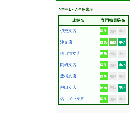
7
件中
1
～
7
件を表示
店舗名
専門職員駐在
伊勢支店
津支店
四日市支店
岡崎支店
豊橋支店
熱田支店
名古屋中支店