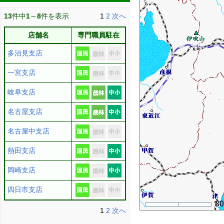
13
件中
1
～
8
件を表示
1
2
次へ
店舗名
専門職員駐在
多治見支店
一宮支店
岐阜支店
名古屋支店
名古屋中支店
熱田支店
岡崎支店
四日市支店
3
1
2
次へ