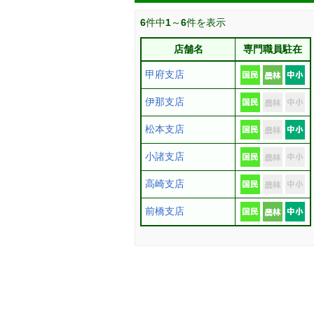
6
件中
1
～
6
件を表示
店舗名
専門職員駐在
甲府支店
伊那支店
松本支店
小諸支店
高崎支店
前橋支店