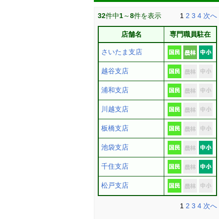
32
件中
1
～
8
件を表示
1
2
3
4
次へ
店舗名
専門職員駐在
さいたま支店
越谷支店
浦和支店
川越支店
板橋支店
池袋支店
千住支店
松戸支店
1
2
3
4
次へ