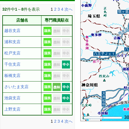
32
件中
1
～
8
件を表示
1
2
3
4
次へ
店舗名
専門職員駐在
越谷支店
浦和支店
松戸支店
千住支店
板橋支店
さいたま支店
池袋支店
上野支店
3
1
2
3
4
次へ