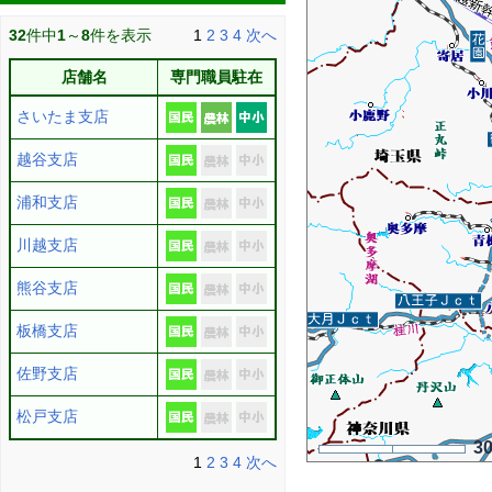
32
件中
1
～
8
件を表示
1
2
3
4
次へ
店舗名
専門職員駐在
さいたま支店
越谷支店
浦和支店
川越支店
熊谷支店
板橋支店
佐野支店
松戸支店
3
1
2
3
4
次へ