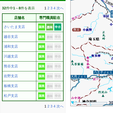
32
件中
1
～
8
件を表示
1
2
3
4
次へ
店舗名
専門職員駐在
さいたま支店
越谷支店
浦和支店
川越支店
熊谷支店
佐野支店
板橋支店
松戸支店
3
1
2
3
4
次へ