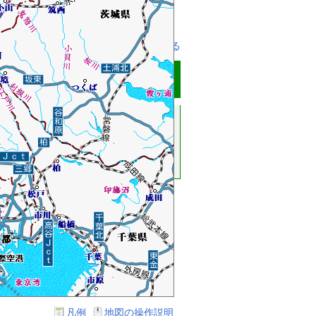
事業
中小企業事業
農林水産事業
1つ前のページに戻る
スしてください。
凡例
地図の操作説明