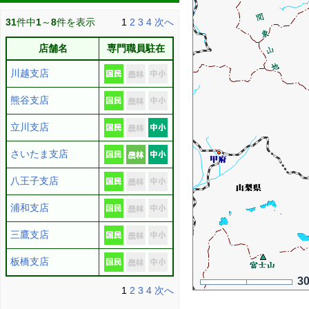
31
件中
1
～
8
件を表示
1
2
3
4
次へ
店舗名
専門職員駐在
川越支店
熊谷支店
立川支店
さいたま支店
八王子支店
浦和支店
三鷹支店
板橋支店
3
1
2
3
4
次へ