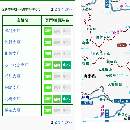
29
件中
1
～
8
件を表示
1
2
3
4
次へ
店舗名
専門職員駐在
熊谷支店
佐野支店
川越支店
さいたま支店
浦和支店
高崎支店
前橋支店
越谷支店
3
1
2
3
4
次へ