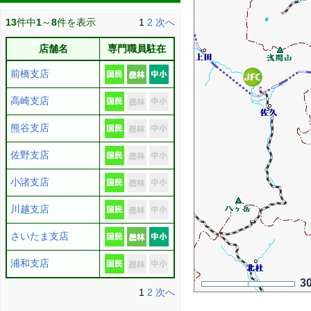
13
件中
1
～
8
件を表示
1
2
次へ
店舗名
専門職員駐在
前橋支店
高崎支店
熊谷支店
佐野支店
小諸支店
川越支店
さいたま支店
浦和支店
3
1
2
次へ