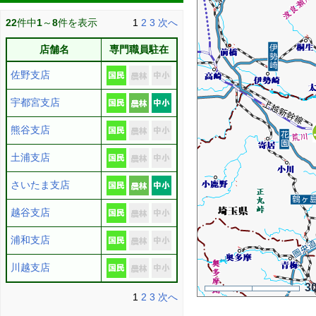
22
件中
1
～
8
件を表示
1
2
3
次へ
店舗名
専門職員駐在
佐野支店
宇都宮支店
熊谷支店
土浦支店
さいたま支店
越谷支店
浦和支店
川越支店
3
1
2
3
次へ