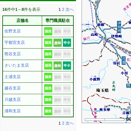
16
件中
1
～
8
件を表示
1
2
次へ
店舗名
専門職員駐在
佐野支店
宇都宮支店
熊谷支店
さいたま支店
土浦支店
越谷支店
川越支店
浦和支店
3
1
2
次へ