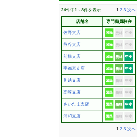
24
件中
1
～
8
件を表示
1
2
3
次へ
店舗名
専門職員駐在
佐野支店
熊谷支店
前橋支店
宇都宮支店
川越支店
高崎支店
さいたま支店
浦和支店
1
2
3
次へ