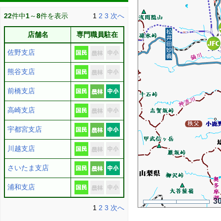
22
件中
1
～
8
件を表示
1
2
3
次へ
店舗名
専門職員駐在
佐野支店
熊谷支店
前橋支店
高崎支店
宇都宮支店
川越支店
さいたま支店
浦和支店
3
1
2
3
次へ