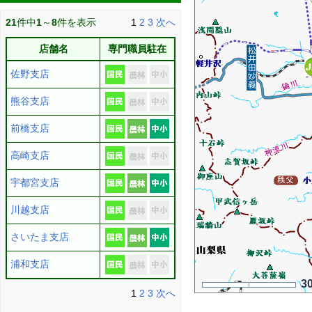
21
件中
1
～
8
件を表示
1
2
3
次へ
店舗名
専門職員駐在
佐野支店
熊谷支店
前橋支店
高崎支店
宇都宮支店
川越支店
さいたま支店
浦和支店
3
1
2
3
次へ