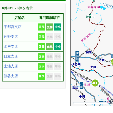
6
件中
1
～
6
件を表示
店舗名
専門職員駐在
宇都宮支店
佐野支店
水戸支店
日立支店
土浦支店
熊谷支店
3