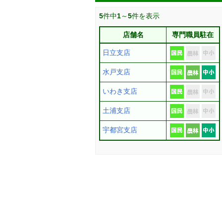
5
件中
1
～
5
件を表示
店舗名
専門職員駐在
日立支店
水戸支店
いわき支店
土浦支店
宇都宮支店