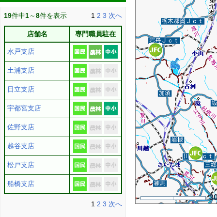
19
件中
1
～
8
件を表示
1
2
3
次へ
店舗名
専門職員駐在
水戸支店
土浦支店
日立支店
宇都宮支店
佐野支店
越谷支店
松戸支店
船橋支店
3
1
2
3
次へ