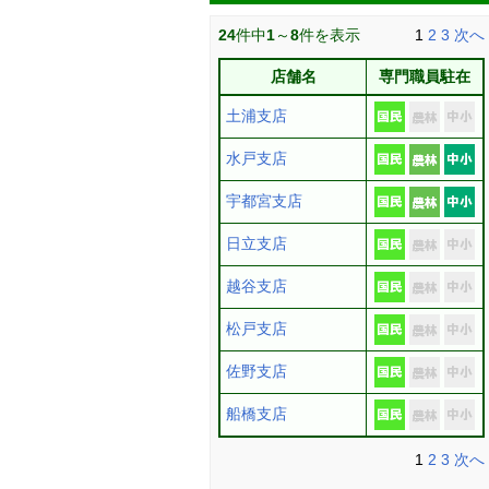
24
件中
1
～
8
件を表示
1
2
3
次へ
店舗名
専門職員駐在
土浦支店
水戸支店
宇都宮支店
日立支店
越谷支店
松戸支店
佐野支店
船橋支店
1
2
3
次へ