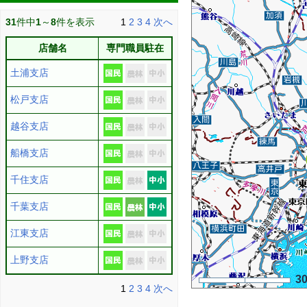
31
件中
1
～
8
件を表示
1
2
3
4
次へ
店舗名
専門職員駐在
土浦支店
松戸支店
越谷支店
船橋支店
千住支店
千葉支店
江東支店
上野支店
3
1
2
3
4
次へ