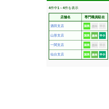
4
件中
1
～
4
件を表示
店舗名
専門職員駐在
酒田支店
山形支店
一関支店
仙台支店