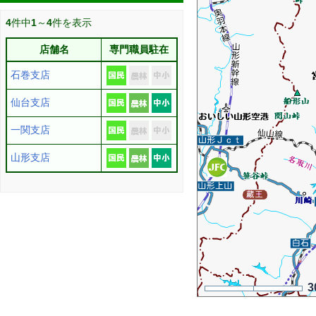
4
件中
1
～
4
件を表示
店舗名
専門職員駐在
石巻支店
仙台支店
一関支店
山形支店
3