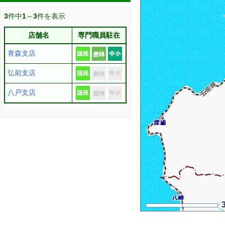
3
件中
1
～
3
件を表示
店舗名
専門職員駐在
青森支店
弘前支店
八戸支店